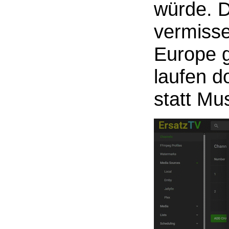
würde. D
vermiss
Europe g
laufen d
statt Mu