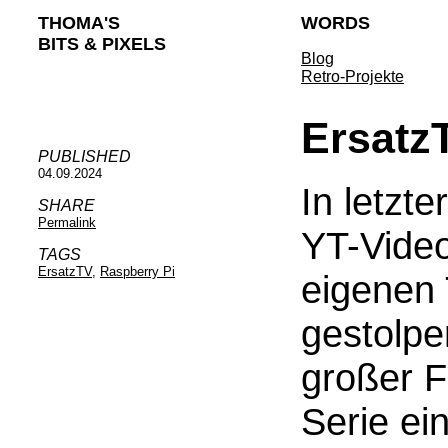
THOMA'S
WORDS
BITS & PIXELS
Blog
Retro-Projekte
Ersatz
PUBLISHED
04.09.2024
In letzte
SHARE
Permalink
YT-Video
TAGS
ErsatzTV
,
Raspberry Pi
eigenen 
gestolper
großer F
Serie ei