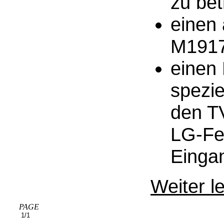
zu bet
einen 
M191
einen 
spezie
den T
LG-Fe
Einga
Weiter le
PAGE
1/1