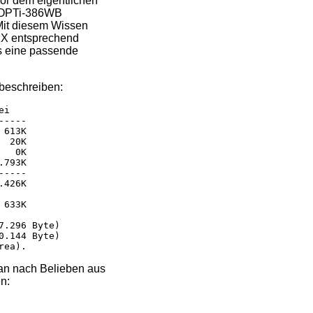
or dem eigentlichen
s OPTi-386WB
Mit diesem Wissen
XXX entsprechend
ts eine passende
beschreiben:
i

----

613K

 20K

  0K

793K

----

426K

633K

.296 Byte)

.144 Byte)

an nach Belieben aus
n: