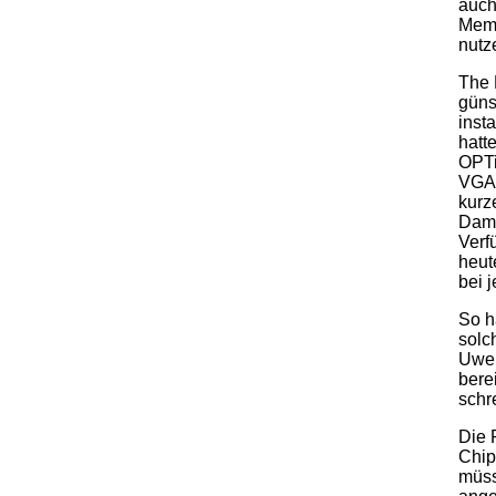
auch
Memo
nutz
The 
güns
inst
hatt
OPTi
VGA-
kurz
Dami
Verf
heut
bei 
So h
solc
Uwe 
bere
schr
Die 
Chip
müss