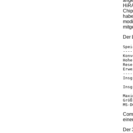
ange
HiRA
Chip
habe
modi
mitge
Der 
Spei
----
Konv
Hohe
Rese
Erwe
----
Insg
Insg
Maxi
Größ
Coma
eine
Der 