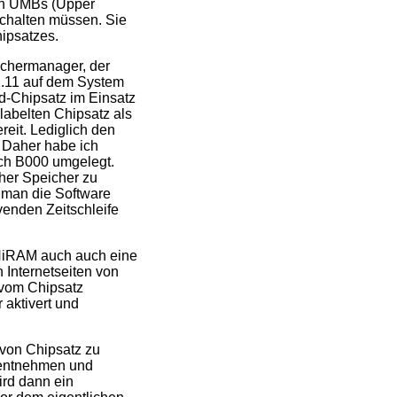
on UMBs (Upper
schalten müssen. Sie
ipsatzes.
ichermanager, der
 2.11 auf dem System
nd-Chipsatz im Einsatz
labelten Chipsatz als
reit. Lediglich den
 Daher habe ich
ch B000 umgelegt.
her Speicher zu
n man die Software
venden Zeitschleife
 HiRAM auch auch eine
 Internetseiten von
 vom Chipsatz
 aktivert und
 von Chipsatz zu
u entnehmen und
ird dann ein