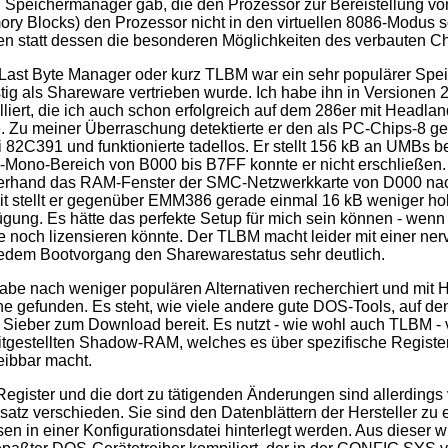
 Speichermanager gab, die den Prozessor zur Bereistellung v
ry Blocks) den Prozessor nicht in den virtuellen 8086-Modus 
en statt dessen die besonderen Möglichkeiten des verbauten Ch
Last Byte Manager oder kurz TLBM war ein sehr populärer Spe
tig als Shareware vertrieben wurde. Ich habe ihn in Versionen
alliert, die ich auch schon erfolgreich auf dem 286er mit Headla
e. Zu meiner Überraschung detektierte er den als PC-Chips-8 ge
 82C391 und funktionierte tadellos. Er stellt 156 kB an UMBs be
Mono-Bereich von B000 bis B7FF konnte er nicht erschließen.
erhand das RAM-Fenster der SMC-Netzwerkkarte von D000 na
t stellt er gegenüber EMM386 gerade einmal 16 kB weniger ho
ügung. Es hätte das perfekte Setup für mich sein können - wen
e noch lizensieren könnte. Der TLBM macht leider mit einer ner
jedem Bootvorgang den Sharewarestatus sehr deutlich.
abe nach weniger populären Alternativen recherchiert und mit
he gefunden. Es steht, wie viele andere gute DOS-Tools, auf den
Sieber zum Download bereit. Es nutzt - wie wohl auch TLBM -
itgestellten Shadow-RAM, welches es über spezifische Register
eibbar macht.
Register und die dort zu tätigenden Änderungen sind allerdings
satz verschieden. Sie sind den Datenblättern der Hersteller z
en in einer Konfigurationsdatei hinterlegt werden. Aus dieser w