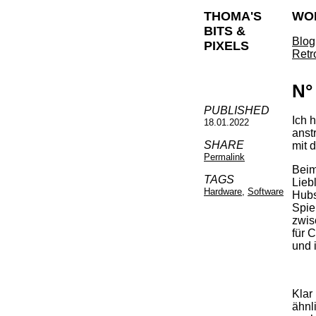
THOMA'S
WO
BITS &
Blog
PIXELS
Retr
N°
PUBLISHED
Ich 
18.01.2022
anst
SHARE
mit 
Permalink
Beim
TAGS
Lieb
Hardware
,
Software
Hubs
Spie
zwis
für 
und 
Klar
ähnl