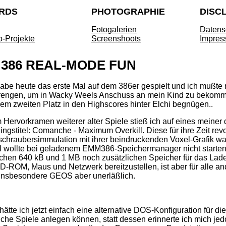
RDS
PHOTOGRAPHIE
DISC
Fotogalerien
Datens
o-Projekte
Screenshoots
Impres
 386 REAL-MODE FUN
habe heute das erste Mal auf dem 386er gespielt und ich mußte
rengen, um in Wacky Weels Anschuss an mein Kind zu bekom
dem zweiten Platz in den Highscores hinter Elchi begnügen..
 Hervorkramen weiterer alter Spiele stieß ich auf eines meiner
lingstitel: Comanche - Maximum Overkill. Diese für ihre Zeit rev
chraubersimmulation mit ihrer beindruckenden Voxel-Grafik wa
l wollte bei geladenem EMM386-Speichermanager nicht starten
chen 640 kB und 1 MB noch zusätzlichen Speicher für das Lade
CD-ROM, Maus und Netzwerk bereitzustellen, ist aber für alle
insbesondere GEOS aber unerläßlich.
 hätte ich jetzt einfach eine alternative DOS-Konfiguration für d
iche Spiele anlegen können, statt dessen erinnerte ich mich je