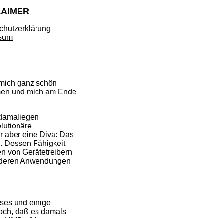
LAIMER
chutzerklärung
sum
 mich ganz schön
men und mich am Ende
 damaliegen
olutionäre
r aber eine Diva: Das
. Dessen Fähigkeit
n von Gerätetreibern
 anderen Anwendungen
ieses und einige
doch, daß es damals