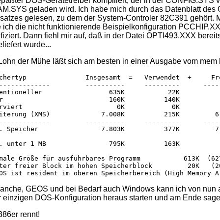
paßter DOS-Gerätetreiber kompiliert, der in der CONFIG.SYS v
M.SYS geladen wird. Ich habe mich durch das Datenblatt de
satzes gelesen, zu dem der System-Controler 82C391 gehört. 
 ich die nicht funktionierende Beispielkonfiguration PCCHIP.
fiziert. Dann fiehl mir auf, daß in der Datei OPTI493.XXX berei
liefert wurde...
Lohn der Mühe läßt sich am besten in einer Ausgabe vom mem 
chertyp               Insgesamt  =   Verwendet  +     Fre
-------------         ----------     ---------      -----
entioneller                 635K           22K           
r                           160K          140K           
rviert                        0K            0K           
iterung (XMS)             7.008K          215K         6.
-------------         ----------     ---------      -----
. Speicher                7.803K          377K         7.
. unter 1 MB                795K          163K           
male Größe für ausführbares Programm           613K  (627
ter freier Block im hohen Speicherblock         20K   (20
nche, GEOS und bei Bedarf auch Windows kann ich von nun 
r einzigen DOS-Konfiguration heraus starten und am Ende sage
386er rennt!