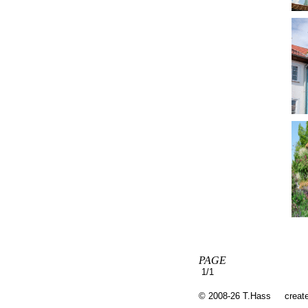
PAGE
1/1
© 2008-26 T.Hass
creat