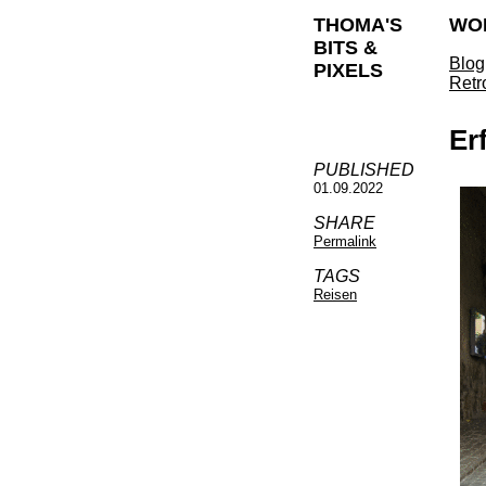
THOMA'S
WO
BITS &
Blog
PIXELS
Retr
Er
PUBLISHED
01.09.2022
SHARE
Permalink
TAGS
Reisen