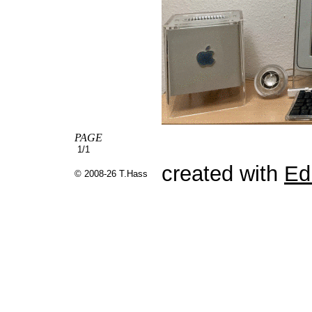
PAGE
1/1
created with
Ed
© 2008-26 T.Hass