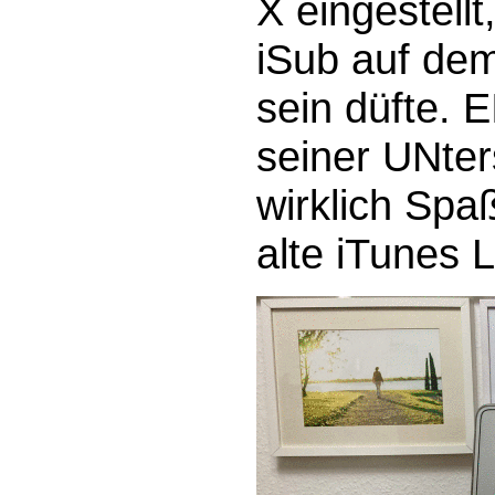
X eingestell
iSub auf de
sein düfte. 
seiner UNte
wirklich Spa
alte iTunes L