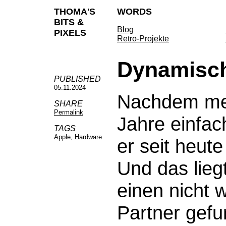
THOMA'S
WORDS
BITS &
Blog
PIXELS
Retro-Projekte
Dynamisc
PUBLISHED
05.11.2024
Nachdem mei
SHARE
Permalink
Jahre einfac
TAGS
Apple
,
Hardware
er seit heut
Und das lieg
einen nicht 
Partner gef