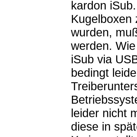
kardon iSub.
Kugelboxen 
wurden, mußt
werden. Wie 
iSub via US
bedingt leide
Treiberunter
Betriebssyst
leider nicht
diese in spä